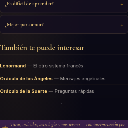
¿Es difícil de aprender?
¿Mejor para amor?
También te puede interesar
Lenormand
—
El otro sistema francés
Oráculo de los Ángeles
—
Mensajes angelicales
Oráculo de la Suerte
—
Preguntas rápidas
Tarot, oráculos, astrología y misticismo — con interpretación por