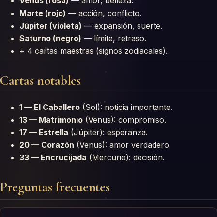
Venus (rosa)
— amor, belleza.
Marte (rojo)
— acción, conflicto.
Júpiter (violeta)
— expansión, suerte.
Saturno (negro)
— límite, retraso.
+ 4 cartas maestras (signos zodiacales).
Cartas notables
1 — El Caballero
(Sol): noticia importante.
13 — Matrimonio
(Venus): compromiso.
17 — Estrella
(Júpiter): esperanza.
20 — Corazón
(Venus): amor verdadero.
33 — Encrucijada
(Mercurio): decisión.
Preguntas frecuentes