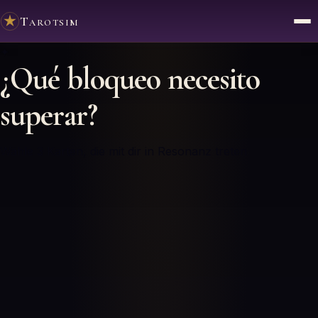
Tarotsim
✦
¿Qué bloqueo necesito
superar?
Wähle 3 Karten, die mit dir in Resonanz treten