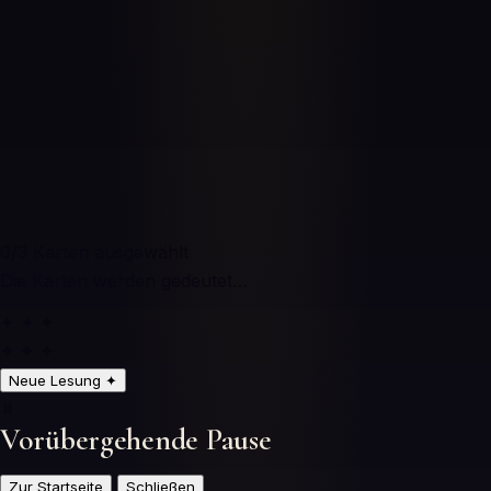
0
/3
Karten ausgewählt
Die Karten werden gedeutet…
✦ ✦ ✦
✦ ✦ ✦
Neue Lesung
✦
⏸️
Vorübergehende Pause
Zur Startseite
Schließen