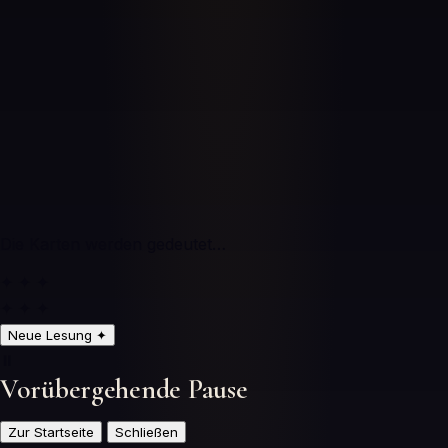
Die Karten werden gedeutet…
✦ ✦ ✦
✦ ✦ ✦
Neue Lesung
✦
⏸️
Vorübergehende Pause
Zur Startseite
Schließen