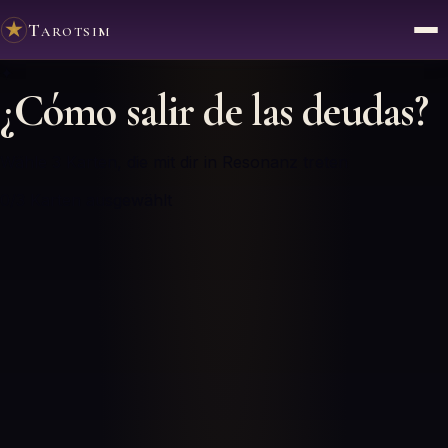
Tarotsim
✦
¿Cómo salir de las deudas?
Wähle 3 Karten, die mit dir in Resonanz treten
0
/3
Karten ausgewählt