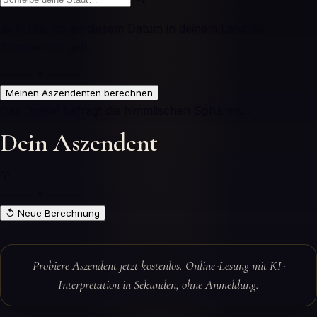
⚠ Prüfe, ob an diesem Datum in deinem Land die
Sommerzeit galt.
⸻ ✦ ⸻
Meinen Aszendenten berechnen
Das Orakel befragt die himmlischen Sphären…
Dein Aszendent
♈
⸻ ✦ ⸻
↺ Neue Berechnung
Probiere Aszendent jetzt kostenlos. Online-Lesung mit KI-
Interpretation in Sekunden, ohne Anmeldung.