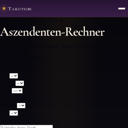
Tarotsim
♈ ♉ ♊ ♋ ♌ ♍ ♎ ♏ ♐ ♑ ♒ ♓
Aszendenten-Rechner
Das Zeichen, das bei deiner Geburt am Horizont stand
Deine Geburtsdaten
Geburtsdatum
Tag
Monat
Jahr
Geburtszeit
Stunde
Min
Geburtsstadt
🔍