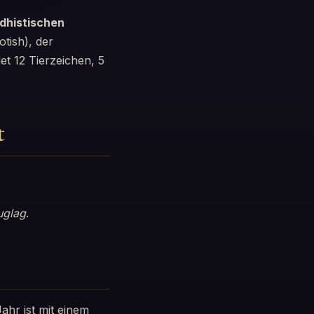
dhistischen
tish), der
et 12 Tierzeichen, 5
t
uglag
.
hr ist mit einem