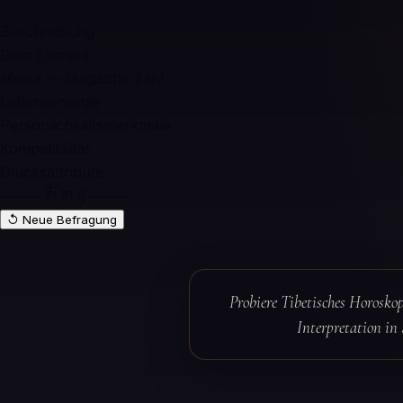
Beschreibung
Dein Element
Mewa — Magische Zahl
Lebensenergie
Persönlichkeitsmerkmale
Kompatibilität
Glücksattribute
⸻ ༀ ཨ ཧ ⸻
↺ Neue Befragung
Probiere Tibetisches Horoskop
Interpretation i