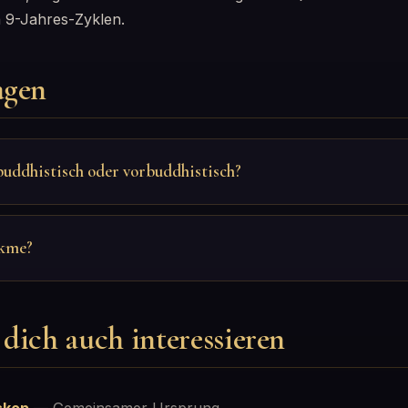
 9-Jahres-Zyklen.
agen
buddhistisch oder vorbuddhistisch?
kme?
dich auch interessieren
skop
—
Gemeinsamer Ursprung