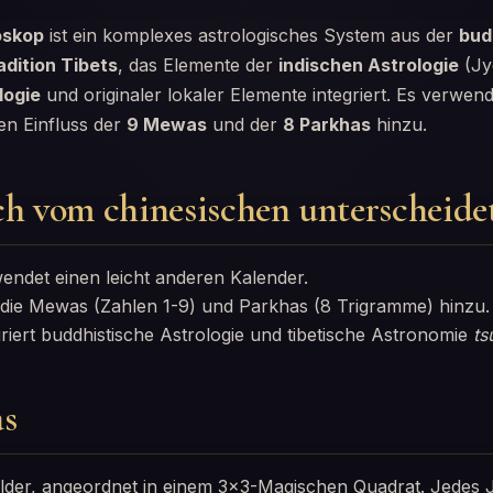
oskop
ist ein komplexes astrologisches System aus der
bud
dition Tibets
, das Elemente der
indischen Astrologie
(Jyo
logie
und originaler lokaler Elemente integriert. Es verwend
en Einfluss der
9 Mewas
und der
8 Parkhas
hinzu.
ch vom chinesischen unterscheide
ndet einen leicht anderen Kalender.
 die Mewas (Zahlen 1-9) und Parkhas (8 Trigramme) hinzu.
riert buddhistische Astrologie und tibetische Astronomie
ts
s
lder, angeordnet in einem 3×3-Magischen Quadrat. Jedes Ja