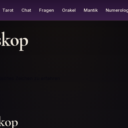
Tarot
Chat
Fragen
Orakel
Mantik
Numerolog
skop
tisches Zeichen zu erfahren
skop