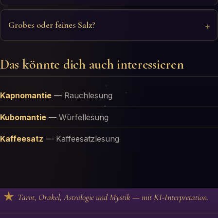
Grobes oder feines Salz?
Das könnte dich auch interessieren
Kapnomantie
—
Rauchlesung
Kubomantie
—
Würfellesung
Kaffeesatz
—
Kaffeesatzlesung
Tarot, Orakel, Astrologie und Mystik — mit KI-Interpretation.