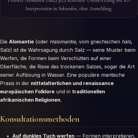
Probiere Alomantie (Salz) jetzt kostenlos. Online-Lesung mit KI-
Interpretation in Sekunden, ohne Anmeldung.
Die
Alomantie
(oder
Halomantie
, vom griechischen
háls
,
Salz) ist die Wahrsagung durch Salz — seine Muster beim
Werfen, die Formen beim Verschütten auf einer
Oberfläche, die Risse des trockenen Salzes, sogar die Art
seiner Auflösung in Wasser. Eine populäre mantische
Praxis in der
mittelalterlichen und renaissance
europäischen Folklore
und in
traditionellen
afrikanischen Religionen
.
Konsultationsmethoden
Auf dunkles Tuch werfen
— Formen interpretieren.