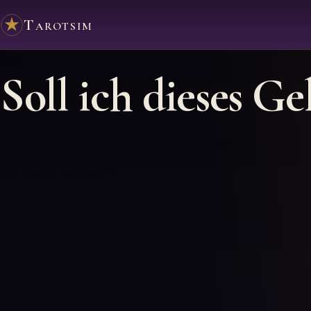
Tarotsim
✦
Soll ich dieses Ge
Wähle 3 Karten, die mit dir in Resonanz treten
0
/3
Karten ausgewählt