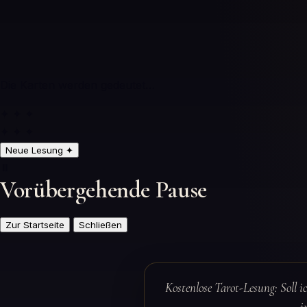
Die Karten werden gedeutet…
✦ ✦ ✦
✦ ✦ ✦
Neue Lesung
✦
⏸️
Vorübergehende Pause
Zur Startseite
Schließen
Kostenlose Tarot-Lesung: Soll i
i