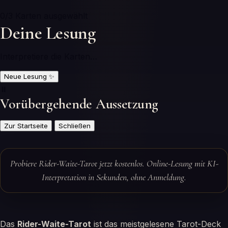
0
/3 Karten ausgewählt
Deine Lesung
Interpretiere die Karten…
Neue Lesung
✨
⏸️
Vorübergehende Aussetzung
Zur Startseite
Schließen
Probiere Rider-Waite-Tarot jetzt kostenlos. Online-Lesung mit KI-
Interpretation in Sekunden, ohne Anmeldung.
Das
Rider-Waite-Tarot
ist das meistgelesene Tarot-Deck