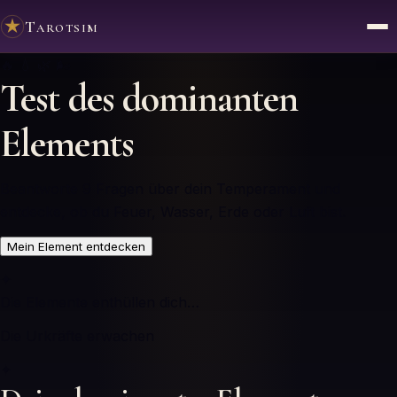
Tarotsim
🔥
💧
🌿
🌬️
Test des dominanten
Elements
Beantworte 9 Fragen über dein Temperament und
entdecke, ob du Feuer, Wasser, Erde oder Luft bist.
Mein Element entdecken
✦
Die Elemente enthüllen dich…
Die Urkräfte erwachen
✦