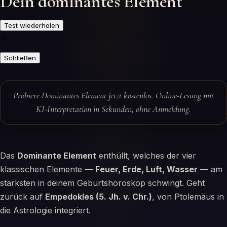
Dein dominantes Element
Test wiederholen
✦
Schließen
Probiere Dominantes Element jetzt kostenlos. Online-Lesung mit
KI-Interpretation in Sekunden, ohne Anmeldung.
Das
Dominante Element
enthüllt, welches der vier
klassischen Elemente —
Feuer, Erde, Luft, Wasser
— am
stärksten in deinem Geburtshoroskop schwingt. Geht
zurück auf
Empedokles (5. Jh. v. Chr.)
, von Ptolemäus in
die Astrologie integriert.