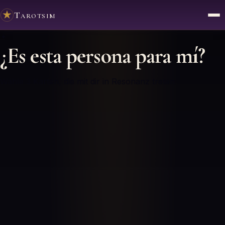
Tarotsim
✦
¿Es esta persona para mí?
Wähle 3 Karten, die mit dir in Resonanz treten