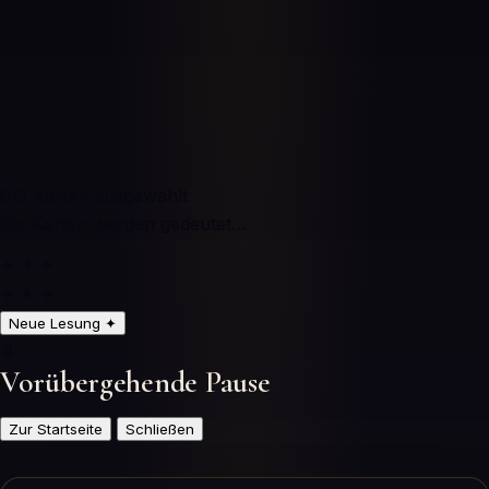
0
/3
Karten ausgewählt
Die Karten werden gedeutet…
✦ ✦ ✦
✦ ✦ ✦
Neue Lesung
✦
⏸️
Vorübergehende Pause
Zur Startseite
Schließen