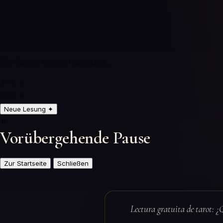
Die Karten werden gedeutet…
✦ ✦ ✦
✦ ✦ ✦
Neue Lesung
✦
⏸️
Vorübergehende Pause
Zur Startseite
Schließen
Lectura gratuita de tarot: ¿