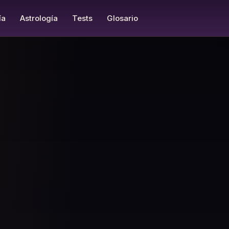
ía
Astrología
Tests
Glosario