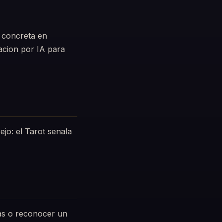
 concreta en
tacion por IA para
jo: el Tarot senala
vas o reconocer un