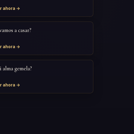
r ahora →
vamos a casar?
r ahora →
i alma gemela?
r ahora →