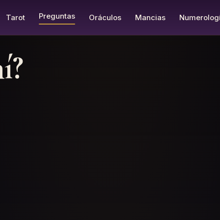
Preguntas
Tarot
Oráculos
Mancias
Numerolog
í?