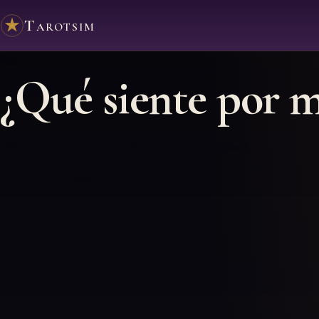
Tarotsim
✦
¿Qué siente por m
Wähle 3 Karten, die mit dir in Resonanz treten
0
/3
Karten ausgewählt