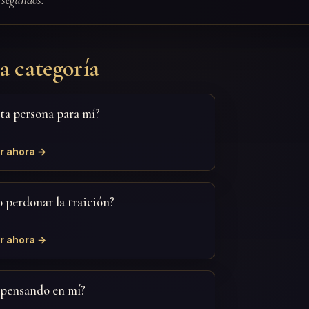
a categoría
sta persona para mí?
r ahora →
 perdonar la traición?
r ahora →
 pensando en mí?