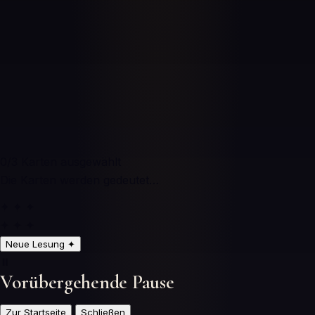
0
/3
Karten ausgewählt
Die Karten werden gedeutet…
✦ ✦ ✦
✦ ✦ ✦
Neue Lesung
✦
⏸️
Vorübergehende Pause
Zur Startseite
Schließen