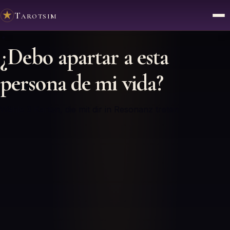
Tarotsim
✦
¿Debo apartar a esta
persona de mi vida?
Wähle 3 Karten, die mit dir in Resonanz treten