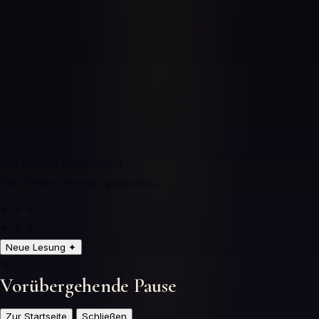
0
/3
Karten ausgewählt
Die Karten werden gedeutet…
✦ ✦ ✦
✦ ✦ ✦
Neue Lesung
✦
⏸️
Vorübergehende Pause
Zur Startseite
Schließen