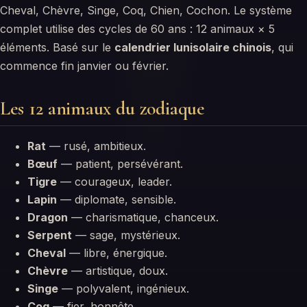
Cheval, Chèvre, Singe, Coq, Chien, Cochon. Le système
complet utilise des cycles de 60 ans : 12 animaux × 5
éléments. Basé sur le
calendrier lunisolaire chinois
, qui
commence fin janvier ou février.
Les 12 animaux du zodiaque
Rat
— rusé, ambitieux.
Bœuf
— patient, persévérant.
Tigre
— courageux, leader.
Lapin
— diplomate, sensible.
Dragon
— charismatique, chanceux.
Serpent
— sage, mystérieux.
Cheval
— libre, énergique.
Chèvre
— artistique, doux.
Singe
— polyvalent, ingénieux.
Coq
— fier, honnête.