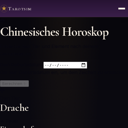
Tarotsim
🐉
Chinesisches Horoskop
Entdecke dein Tier und Element nach deinem
Geburtsdatum
Dein Geburtsdatum
Gib dein Geburtsdatum ein, um dein Zeichen zu entdecken
Berechnen
✨
🐉
Dein Tier
Drache
🔥
Feuer