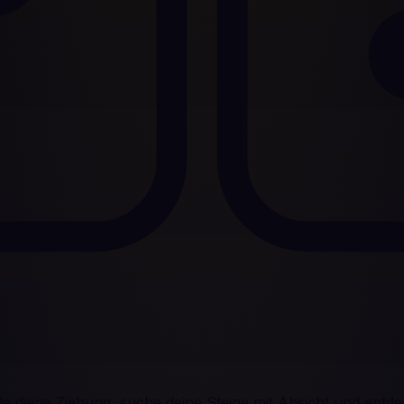
e deine Ziehung, suche deine Steine mit Absicht und entdec