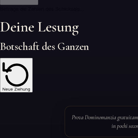
Befrage die Zahlen des Schicksals…
Deine Lesung
Botschaft des Ganzen
Neue Ziehung
Prova Dominomanzia gratuitamen
in pochi seco