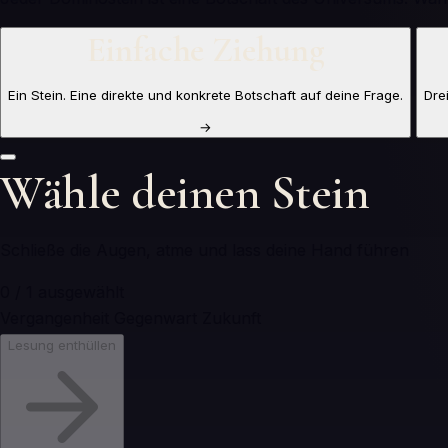
Einfache Ziehung
Ein Stein. Eine direkte und konkrete Botschaft auf deine Frage.
Dre
→
Wähle deinen Stein
Schließe die Augen, atme und lass deine Hand führen
0
/
1
ausgewählt
Vergangenheit
Gegenwart
Zukunft
Lesung enthüllen