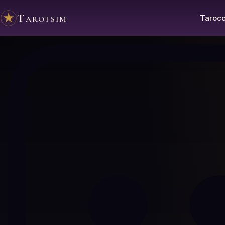
Tarotsim
Tarocc