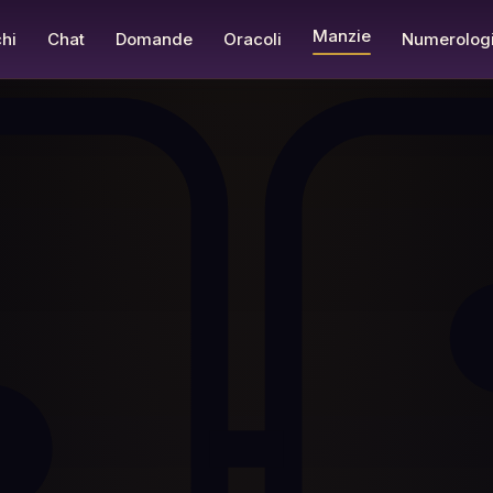
Manzie
hi
Chat
Domande
Oracoli
Numerolog