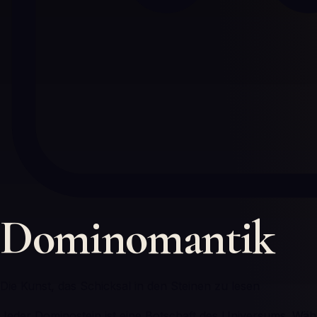
Dominomantik
Die Kunst, das Schicksal in den Steinen zu lesen
Jeder Dominostein ist eine Botschaft des Universums. Wähl