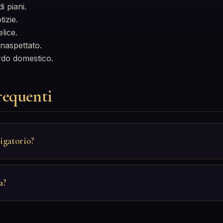
 piani.
izie.
lice.
naspettato.
do domestico.
equenti
ligatorio?
a?