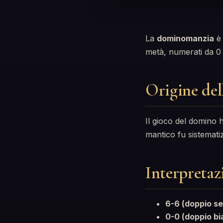
La
dominomanzia
è 
metà, numerati da 0 
Origine del
Il gioco del domino h
mantico fu sistematiz
Interpretaz
6-6 (doppio se
0-0 (doppio bi