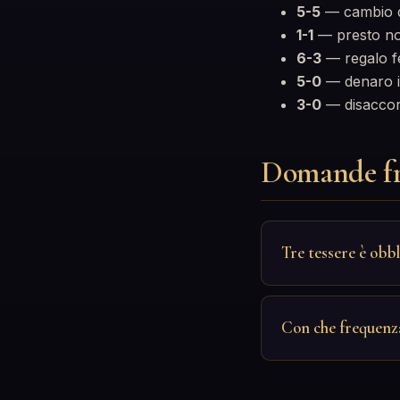
5-5
— cambio di
1-1
— presto not
6-3
— regalo fe
5-0
— denaro i
3-0
— disaccor
Domande fr
Tre tessere è obb
Con che frequenz