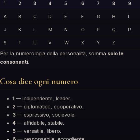
1
2
3
4
5
6
7
8
9
A
B
C
D
E
F
G
H
I
J
K
L
M
N
O
P
Q
R
S
T
U
V
W
X
Y
Z
Per la numerologia della personalità, somma
solo le
consonanti
.
Cosa dice ogni numero
1
— indipendente, leader.
2
— diplomatico, cooperativo.
3
— espressivo, socievole.
4
— affidabile, stabile.
5
— versatile, libero.
6
— responsabile, accogliente.