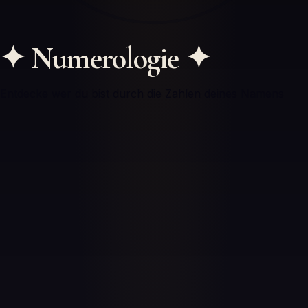
✦
Numerologie
✦
Entdecke wer du bist durch die Zahlen deines Namens