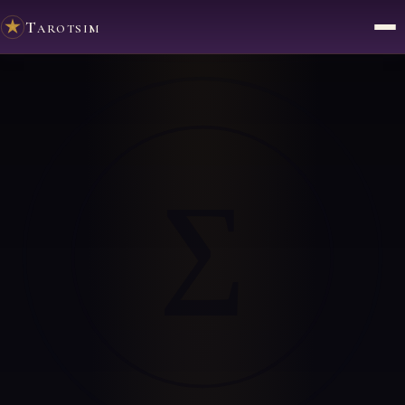
Tarotsim
∑