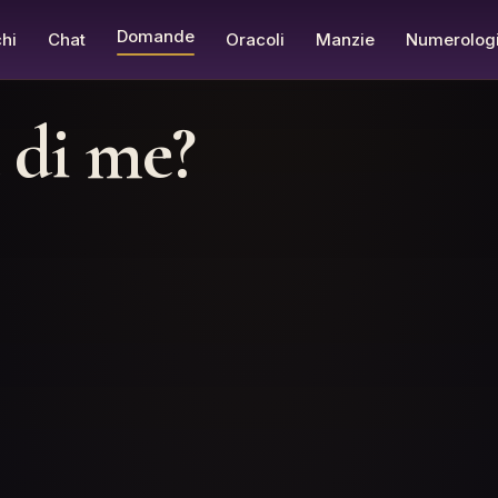
Domande
hi
Chat
Oracoli
Manzie
Numerolog
a di me?