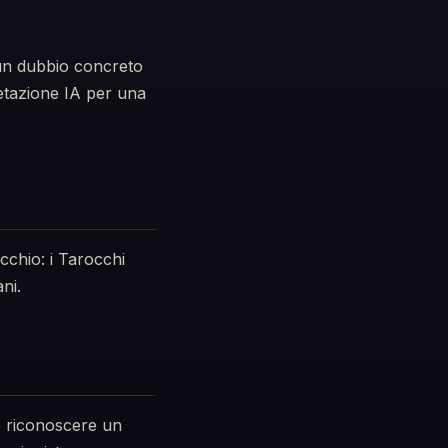
 un dubbio concreto
etazione IA per una
cchio: i Tarocchi
ni.
o riconoscere un