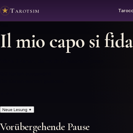
Tarotsim
Tarocc
✦
Il mio capo si fid
Wähle 3 Karten, die mit dir in Resonanz treten
0
/3
Karten ausgewählt
Die Karten werden gedeutet…
✦ ✦ ✦
✦ ✦ ✦
Neue Lesung
✦
⏸️
Vorübergehende Pause