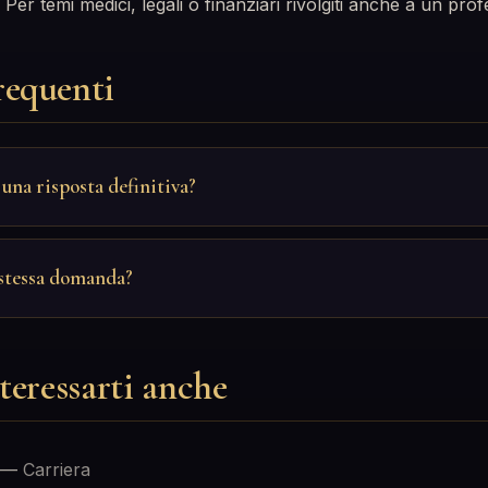
 Per temi medici, legali o finanziari rivolgiti anche a un prof
equenti
 una risposta definitiva?
 stessa domanda?
teressarti anche
—
Carriera