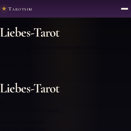
Tarotsim
♥
Liebes-Tarot
Wähle fünf Karten und entdecke die Geheimnisse deines
Herzens
Wähle 5 Karten
♥
Liebes-Tarot
♥
Deine Lesung wird enthüllt…
Was euch verbindet
Du in der Beziehung