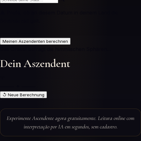
⚠ Prüfe, ob an diesem Datum in deinem Land die
Sommerzeit galt.
⸻ ✦ ⸻
Meinen Aszendenten berechnen
Das Orakel befragt die himmlischen Sphären…
Dein Aszendent
♈
⸻ ✦ ⸻
↺ Neue Berechnung
Experimente Ascendente agora gratuitamente. Leitura online com
interpretação por IA em segundos, sem cadastro.