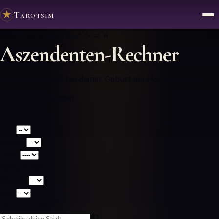
Tarotsim
♈ ♉ ♊ ♋ ♌ ♍ ♎ ♏ ♐ ♑ ♒ ♓
Aszendenten-Rechner
Das Zeichen, das bei deiner Geburt am Horizont stand
Deine Geburtsdaten
Geburtsdatum
Tag
Monat
Jahr
Geburtszeit
Stunde
Min
Geburtsstadt
🔍