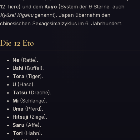
12 Tiere) und dem
Kuyō
(System der 9 Sterne, auch
Kyūsei Kigaku
genannt). Japan übernahm den
chinesischen Sexagesimalzyklus im 6. Jahrhundert.
Die 12 Eto
Ne
(Ratte).
Ushi
(Büffel).
Tora
(Tiger).
U
(Hase).
Tatsu
(Drache).
Mi
(Schlange).
Uma
(Pferd).
Hitsuji
(Ziege).
Saru
(Affe).
Tori
(Hahn).