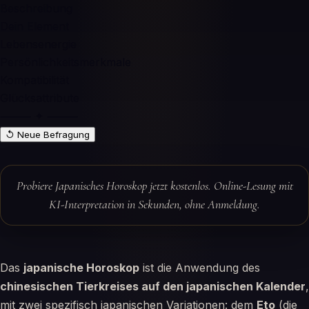
Beschreibung
Dein Element
Lebensenergie
Persönlichkeitsmerkmale
Kompatibilität
Glücksattribute
⸻ ✦ ⸻
↺ Neue Befragung
Probiere Japanisches Horoskop jetzt kostenlos. Online-Lesung mit
KI-Interpretation in Sekunden, ohne Anmeldung.
Das
japanische Horoskop
ist die Anwendung des
chinesischen Tierkreises auf den japanischen Kalender
,
mit zwei spezifisch japanischen Variationen: dem
Eto
(die