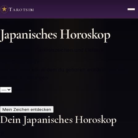
Tarotsim
十二支
Japanisches Horoskop
Entdecke dein Tierkreiszeichen und Element
Dein Geburtsjahr
Gib das Jahr ein, in dem du geboren wurdest, um dein
Zeichen zu erfahren
Jahr
⸻ ✦ ⸻
Mein Zeichen entdecken
Dein Japanisches Horoskop
辰