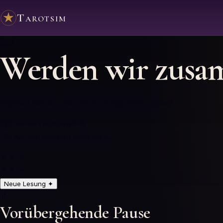
Tarotsim
✦
Werden wir zusa
Wähle 3 Karten, die mit dir in Resonanz treten
0
/3
Karten ausgewählt
Die Karten werden gedeutet…
✦ ✦ ✦
✦ ✦ ✦
Neue Lesung
✦
⏸️
Vorübergehende Pause