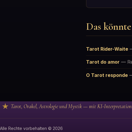
Das könnte 
Tarot Rider-Waite
Tarot do amor
—
R
O Tarot responde
Tarot, Orakel, Astrologie und Mystik — mit KI-Interpretation
Alle Rechte vorbehalten © 2026