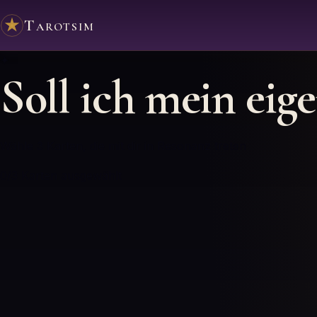
Tarotsim
✦
Soll ich mein ei
Wähle 3 Karten, die mit dir in Resonanz treten
0
/3
Karten ausgewählt