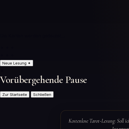
Die Karten werden gedeutet…
✦ ✦ ✦
✦ ✦ ✦
Neue Lesung
✦
⏸️
Vorübergehende Pause
Zur Startseite
Schließen
Kostenlose Tarot-Lesung: Soll 
Interpre