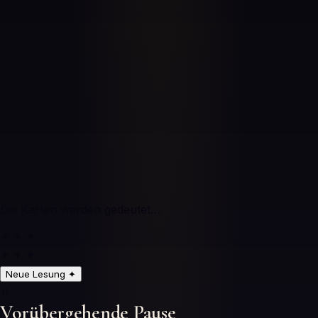
Die Karten werden gedeutet…
✦ ✦ ✦
✦ ✦ ✦
Neue Lesung
✦
⏸️
Vorübergehende Pause