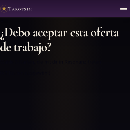
Tarotsim
✦
¿Debo aceptar esta oferta
de trabajo?
Wähle 3 Karten, die mit dir in Resonanz treten
0
/3
Karten ausgewählt