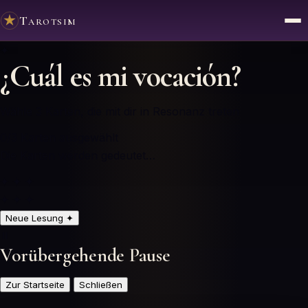
Tarotsim
✦
¿Cuál es mi vocación?
Wähle 3 Karten, die mit dir in Resonanz treten
0
/3
Karten ausgewählt
Die Karten werden gedeutet…
✦ ✦ ✦
✦ ✦ ✦
Neue Lesung
✦
⏸️
Vorübergehende Pause
Zur Startseite
Schließen