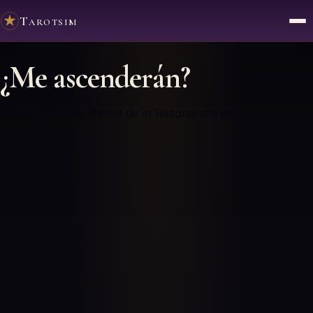
Tarotsim
✦
¿Me ascenderán?
Wähle 3 Karten, die mit dir in Resonanz treten