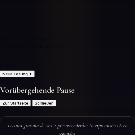
0
/3
Karten ausgewählt
Die Karten werden gedeutet…
✦ ✦ ✦
✦ ✦ ✦
Neue Lesung
✦
⏸️
Vorübergehende Pause
Zur Startseite
Schließen
Lectura gratuita de tarot: ¿Me ascenderán? Interpretación IA en
segundos.