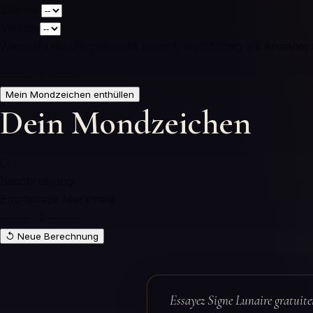
Stunde
Minute
Wenn du die Uhrzeit nicht kennst, wird Mittag als Annähe
⸻ ☽ ⸻
Mein Mondzeichen enthüllen
Dein Mondzeichen
🌕
Beschreibung
Emotionale Merkmale
⸻ ☽ ⸻
↺ Neue Berechnung
Essayez Signe Lunaire gratuitem