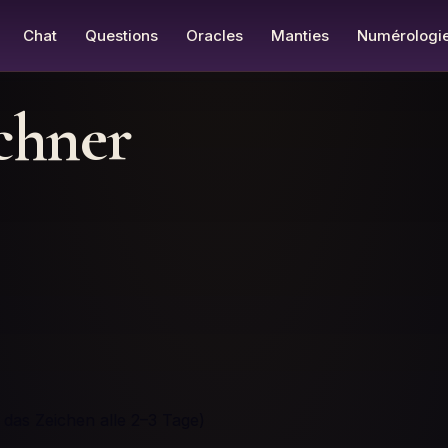
Chat
Questions
Oracles
Manties
Numérologi
chner
 das Zeichen alle 2–3 Tage)