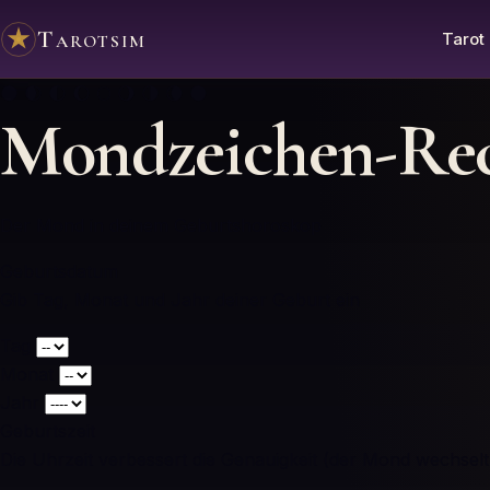
Tarotsim
Tarot
🌑 🌒 🌓 🌔 🌕 🌖 🌗 🌘 🌑
Mondzeichen-Re
Der Mond in deinem Geburtshoroskop
Geburtsdatum
Gib Tag, Monat und Jahr deiner Geburt ein
Tag
Monat
Jahr
Geburtszeit
Die Uhrzeit verbessert die Genauigkeit (der Mond wechselt