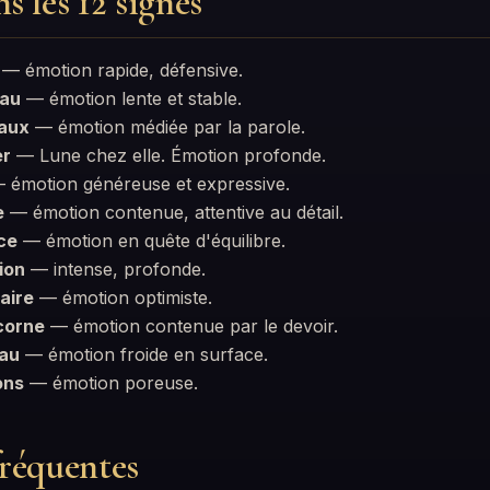
s les 12 signes
— émotion rapide, défensive.
eau
— émotion lente et stable.
aux
— émotion médiée par la parole.
er
— Lune chez elle. Émotion profonde.
 émotion généreuse et expressive.
e
— émotion contenue, attentive au détail.
ce
— émotion en quête d'équilibre.
ion
— intense, profonde.
aire
— émotion optimiste.
corne
— émotion contenue par le devoir.
eau
— émotion froide en surface.
ons
— émotion poreuse.
réquentes