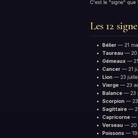
C'est le "signe" que
Les 12 signe
Bélier
— 21 mars
Taureau
— 20 a
Gémeaux
— 21 
Cancer
— 21 ju
Lion
— 23 juille
Vierge
— 23 ao
Balance
— 23 s
Scorpion
— 23 
Sagittaire
— 22
Capricorne
— 2
Verseau
— 20 j
Poissons
— 19 