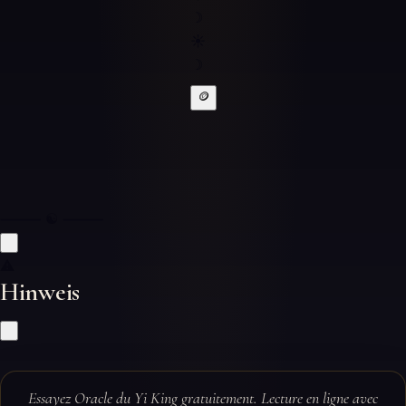
☽
☀
☽
🪙
⸻ ☯ ⸻
⚠
Hinweis
Essayez Oracle du Yi King gratuitement. Lecture en ligne avec