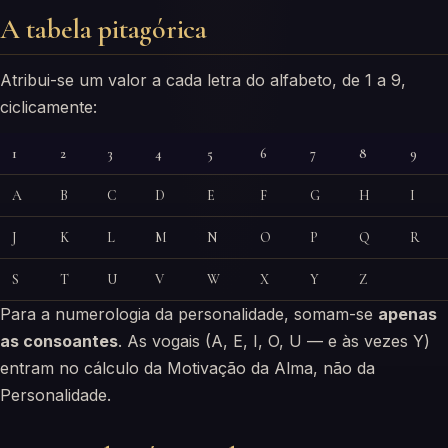
A tabela pitagórica
Atribui-se um valor a cada letra do alfabeto, de 1 a 9,
ciclicamente:
1
2
3
4
5
6
7
8
9
A
B
C
D
E
F
G
H
I
J
K
L
M
N
O
P
Q
R
S
T
U
V
W
X
Y
Z
Para a numerologia da personalidade, somam-se
apenas
as consoantes
. As vogais (A, E, I, O, U — e às vezes Y)
entram no cálculo da Motivação da Alma, não da
Personalidade.