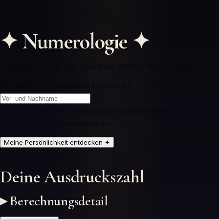
✦
Numerologie
✦
Entdecke wer du bist durch die Zahlen deines Namens
Gib deinen vollständigen Namen ein
Verwende deinen vollständigen Geburtsnamen ohne
Umlaute oder Sonderzeichen
Meine Persönlichkeit entdecken
✦
Berechne deine Zahl…
Deine Ausdruckszahl
▸ Berechnungsdetail