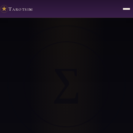
Tarotsim
∑