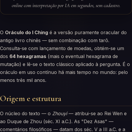
online com interpretação por IA em segundos, sem cadastro.
O
Oráculo do I Ching
é a versão puramente oracular do
antigo livro chinês — sem combinação com tarô.
Consulta-se com lançamento de moedas, obtém-se um
dos
64 hexagramas
(mais o eventual hexagrama de
mutação) e lê-se o texto clássico aplicado à pergunta. É o
oráculo em uso contínuo há mais tempo no mundo: pelo
menos três mil anos.
Origem e estrutura
O núcleo do texto — o
Zhouyi
— atribui-se ao Rei Wen e
ao Duque de Zhou (séc. XI a.C.). As "Dez Asas" —
comentários filosóficos — datam dos séc. V a III a.C. e a