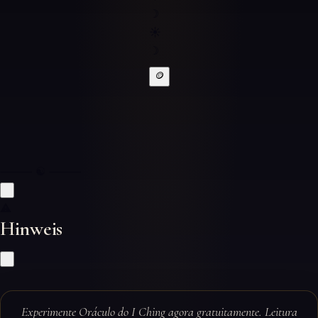
☽
☀
☽
🪙
⸻ ☯ ⸻
⚠
Hinweis
Experimente Oráculo do I Ching agora gratuitamente. Leitura