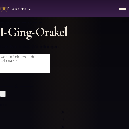
Tarotsim
☰ ☷ ☵ ☲ ☳ ☴ ☶ ☱
I-Ging-Orakel
Das Buch der Wandlungen
0
/500
⸻ ☯ ⸻
0/6
☀
☽
☀