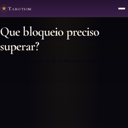
Tarotsim
✦
Que bloqueio preciso
superar?
Wähle 3 Karten, die mit dir in Resonanz treten