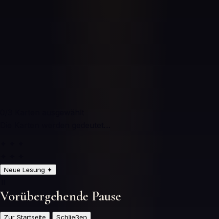
0
/3
Karten ausgewählt
Die Karten werden gedeutet…
✦ ✦ ✦
✦ ✦ ✦
Neue Lesung
✦
⏸️
Vorübergehende Pause
Zur Startseite
Schließen