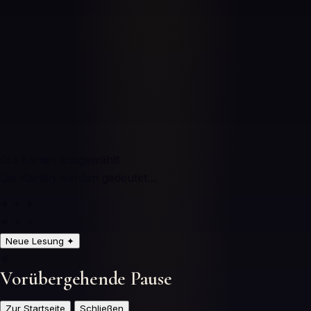
0
/3
Karten ausgewählt
Die Karten werden gedeutet…
✦ ✦ ✦
✦ ✦ ✦
Neue Lesung
✦
⏸️
Vorübergehende Pause
Zur Startseite
Schließen