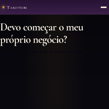
Tarotsim
✦
Devo começar o meu
próprio negócio?
Wähle 3 Karten, die mit dir in Resonanz treten