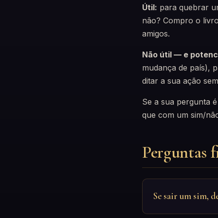
Útil:
para quebrar u
não? Compro o livro
amigos.
Não útil — e potenc
mudança de país), p
ditar a sua ação sem
Se a sua pergunta 
que com um sim/não
Perguntas f
Se sair um sim, d