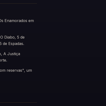
, Os Enamorados em
 O Diabo, 5 de
5 de Espadas.
, A Justiça
rte.
 com reservas", um