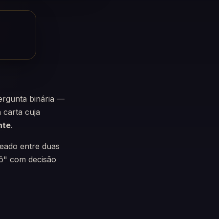
ergunta binária —
 carta cuja
nte
.
ueado entre duas
rô" com decisão