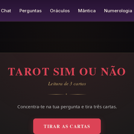
Chat
Perguntas
Oráculos
Mântica
Numerologia
TAROT SIM OU NÃO
Leitura de 3 cartas
✦
Concentra-te na tua pergunta e tira três cartas.
TIRAR AS CARTAS