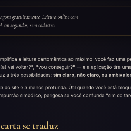
agora gratuitamente. Leitura online com
IA em segundos, sem cadastro.
mplifica a leitura cartomântica ao máximo: você faz uma p
e(a) vai voltar?", "vou conseguir?" — e a aplicação tira uma
uz a três possibilidades:
sim claro, não claro, ou ambivale
ida do site e a menos profunda. Útil quando você está bloq
purrão simbólico, perigosa se você confunde "sim do ta
arta se traduz