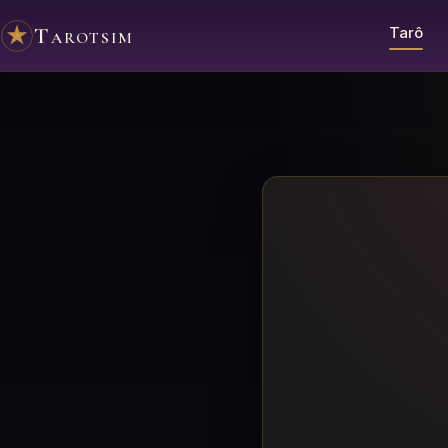
Tarotsim
Tarô