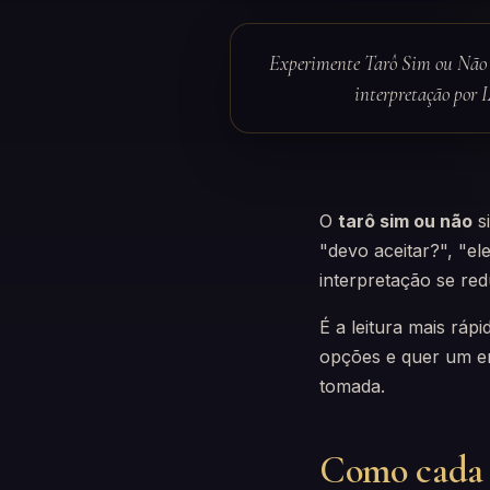
Experimente Tarô Sim ou Não 
interpretação por 
O
tarô sim ou não
si
"devo aceitar?", "el
interpretação se red
É a leitura mais ráp
opções e quer um em
tomada.
Como cada c