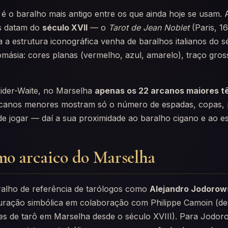
é o baralho mais antigo entre os que ainda hoje se usam. 
s datam do
século XVII
— o
Tarot de Jean Noblet
(Paris, 16
a estrutura iconográfica venha de baralhos italianos do sé
másia: cores planas (vermelho, azul, amarelo), traço gros
ider-Waite, no Marselha
apenas os 22 arcanos maiores t
rcanos menores mostram só o número de espadas, copas, 
 jogar — daí a sua proximidade ao baralho cigano e ao e
mo arcaico do Marselha
ralho de referência de tarólogos como
Alejandro Jodorow
auração simbólica em colaboração com Philippe Camoin (d
res de tarô em Marselha desde o século XVIII). Para Jodor