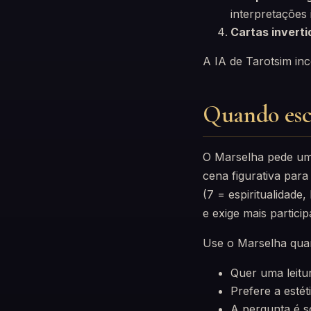
interpretações 
Cartas inverti
A IA de Tarotsim in
Quando esc
O Marselha pede um 
cena figurativa par
(7 = espiritualidade
e exige mais partici
Use o Marselha qua
Quer uma leitur
Prefere a esté
A pergunta é s