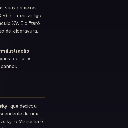
As suas primeiras
59) é o mais antigo
culo XV. É o "tarô
so de xilogravura,
êm ilustração
paus ou ouros,
spanhol.
sky
, que dedicou
escendente de uma
owsky, o Marselha é