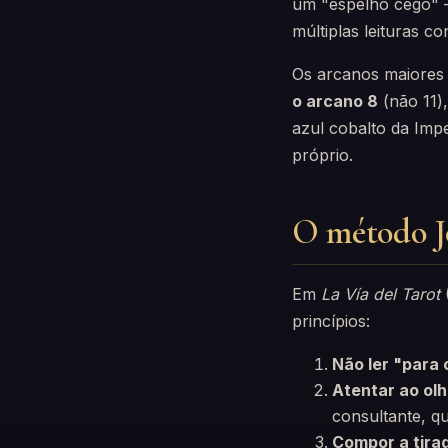
um "espelho cego" 
múltiplas leituras c
Os arcanos maiores 
o arcano 8
(não 11)
azul cobalto da Imp
próprio.
O método 
Em
La Vía del Tarot
princípios:
Não ler "para 
Atentar ao olh
consultante, q
Compor a tira