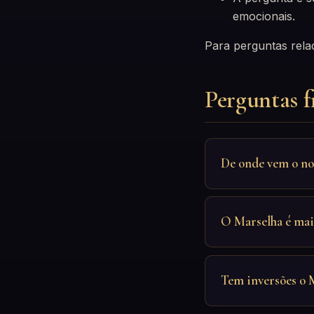
emocionais.
Para perguntas rela
Perguntas f
De onde vem o no
O Marselha é mai
Tem inversões o 