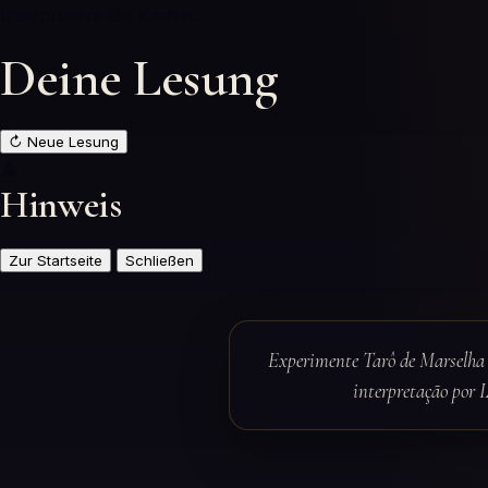
Interpretiere die Karten…
Deine Lesung
↻
Neue Lesung
⚠
Hinweis
Zur Startseite
Schließen
Experimente Tarô de Marselha 
interpretação por 