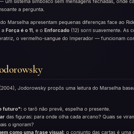
— um sistema simbólico sem mensagens fechadas, onde c
onsoante a pergunta.
do Marselha apresentam pequenas diferenças face ao Ride
, a
Força é o 11
, e o
Enforcado
(12) sorri suavemente. As 
eratriz, o vermelho-sangue do Imperador — funcionam co
Jodorowsky
(2004), Jodorowsky propôs uma leitura do Marselha base
o futuro":
o tarô não prevê, espelha o presente.
ar
das figuras: para onde olha cada arcano? Quais se vira
uais o ignoram?
gem como uma frase visual:
o conjunto das cartas é uma 