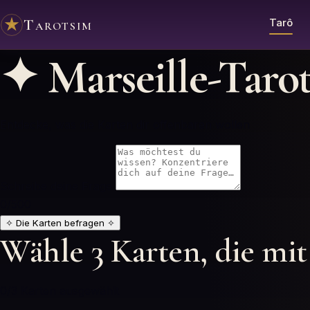
Tarotsim
Tarô
✦
Marseille-Taro
Entdecke, was die Karten dir offenbaren wollen
Schreibe deine Frage
0
/500
✧
Die Karten befragen
✧
Wähle 3 Karten, die mit
0
/3
Karten ausgewählt