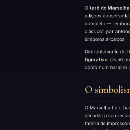
O
tarô de Marselha
edições conservada
completo —, embora 
clássico" por antono
símbolos arcaicos.
Diferentemente do R
figurativa
. Os 56 a
como num baralho de
O simbolis
O Marselha foi o ba
décadas à sua rest
família de impresso