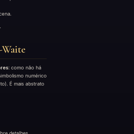
 cena.
.
-Waite
ores
: como não há
 simbolismo numérico
to). É mais abstrato
bre detalhes