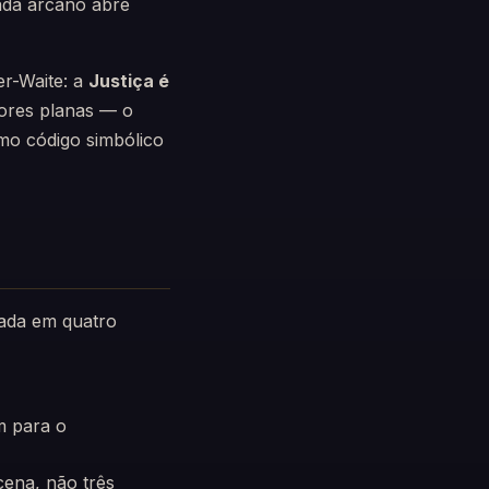
ada arcano abre
r-Waite: a
Justiça é
cores planas — o
mo código simbólico
ada em quatro
m para o
cena, não três