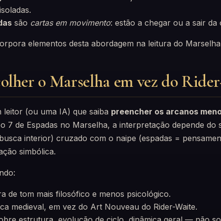
isoladas.
das
são
cartas em movimento
: estão a chegar ou a sair da
corpora elementos desta abordagem na leitura do Marselha
olher o Marselha em vez do Rider
leitor (ou uma IA) que saiba
preencher os arcanos men
a o 7 de Espadas no Marselha, a interpretação depende do
, busca interior) cruzado com o naipe (espadas = pensamen
pação simbólica.
ndo:
a de tom mais filosófico e menos psicológico.
tica medieval, em vez do Art Nouveau do Rider-Waite.
obre estrutura, evolução de ciclo, dinâmica geral — não so