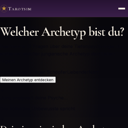
Tarotsim
Ψ
Welcher Archetyp bist du?
Beantworte 10 Fragen über deine Tiefenpsychologie und
entdecke, welcher jungianische Archetyp dein Leben
regiert.
Magier
Weiser
Krieger
Schöpfer
Liebender
Narr
Meinen Archetyp entdecken
Ψ
Jung analysiert deine Psyche…
Das kollektive Unbewusste spricht
Ψ