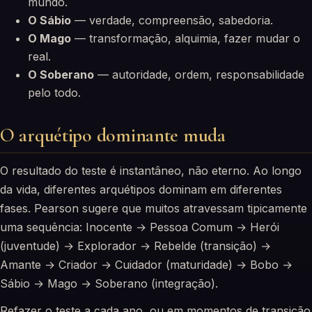
mundo.
O Sábio
— verdade, compreensão, sabedoria.
O Mago
— transformação, alquimia, fazer mudar o
real.
O Soberano
— autoridade, ordem, responsabilidade
pelo todo.
O arquétipo dominante muda
O resultado do teste é instantâneo, não eterno. Ao longo
da vida, diferentes arquétipos dominam em diferentes
fases. Pearson sugere que muitos atravessam tipicamente
uma sequência: Inocente → Pessoa Comum → Herói
(juventude) → Explorador → Rebelde (transição) →
Amante → Criador → Cuidador (maturidade) → Bobo →
Sábio → Mago → Soberano (integração).
Refazer o teste a cada ano, ou em momentos de transição