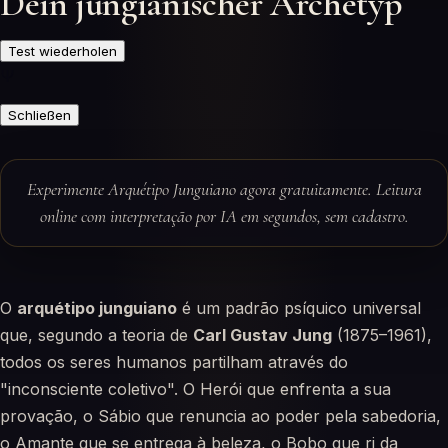
Dein jungianischer Archetyp
Test wiederholen
Ψ
Schließen
Experimente Arquétipo Junguiano agora gratuitamente. Leitura
online com interpretação por IA em segundos, sem cadastro.
O
arquétipo junguiano
é um padrão psíquico universal
que, segundo a teoria de
Carl Gustav Jung
(1875–1961),
todos os seres humanos partilham através do
"inconsciente coletivo". O Herói que enfrenta a sua
provação, o Sábio que renuncia ao poder pela sabedoria,
o Amante que se entrega à beleza, o Bobo que ri da