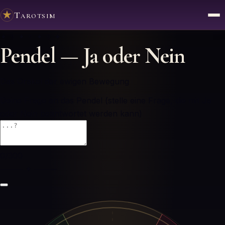
Tarotsim
✦ ✧ ✦ ✧ ✦ ✧ ✦
Pendel — Ja oder Nein
Das Orakel der ewigen Bewegung
Deine Frage an das Pendel
(stelle eine Frage, die mit Ja
oder Nein beantwortet werden kann)
0
/300
⸻ ✦ ⸻