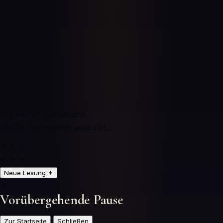
0
/3
Karten ausgewählt
Die Karten werden gedeutet…
✦ ✦ ✦
✦ ✦ ✦
Neue Lesung
✦
⏸️
Vorübergehende Pause
Zur Startseite
Schließen