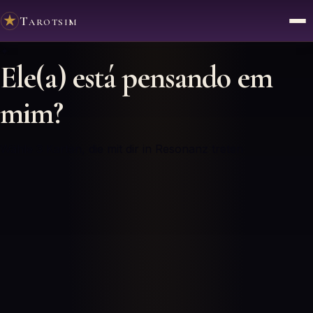
Tarotsim
✦
Ele(a) está pensando em
mim?
Wähle 3 Karten, die mit dir in Resonanz treten