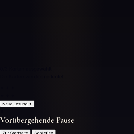
0
/3
Karten ausgewählt
Die Karten werden gedeutet…
✦ ✦ ✦
✦ ✦ ✦
Neue Lesung
✦
⏸️
Vorübergehende Pause
Zur Startseite
Schließen