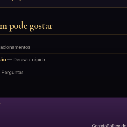
m pode gostar
lacionamentos
não
—
Decisão rápida
—
Perguntas
.
Contato
Política d