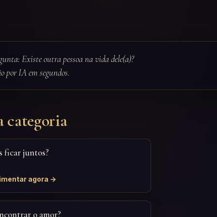
rgunta: Existe outra pessoa na vida dele(a)?
ão por IA em segundos.
a categoria
 ficar juntos?
imentar agora →
ncontrar o amor?