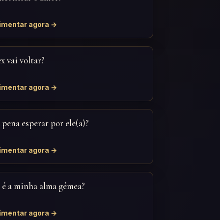
imentar agora →
x vai voltar?
imentar agora →
a pena esperar por ele(a)?
imentar agora →
) é a minha alma gémea?
imentar agora →