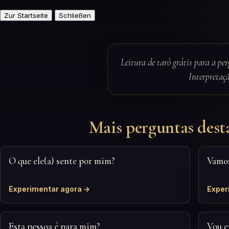
Zur Startseite
Schließen
Leitura de tarô grátis para a pe
Interpretaç
Mais perguntas dest
O que ele(a) sente por mim?
Vamos
Experimentar agora →
Exper
Esta pessoa é para mim?
Vou e