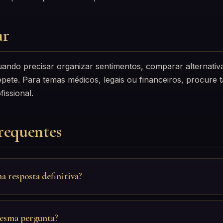
ar
uando precisar organizar sentimentos, comparar alternati
pete. Para temas médicos, legais ou financeiros, procure
issional.
requentes
ma resposta definitiva?
mesma pergunta?