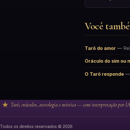
Você també
Tarô do amor
—
Re
Oráculo do sim ou 
O Tarô responde
Tarô, oráculos, astrologia e mística — com interpretação por IA
Todos os direitos reservados © 2026