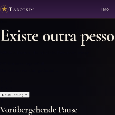
Tarotsim
Tarô
✦
Existe outra pesso
Wähle 3 Karten, die mit dir in Resonanz treten
0
/3
Karten ausgewählt
Die Karten werden gedeutet…
✦ ✦ ✦
✦ ✦ ✦
Neue Lesung
✦
⏸️
Vorübergehende Pause